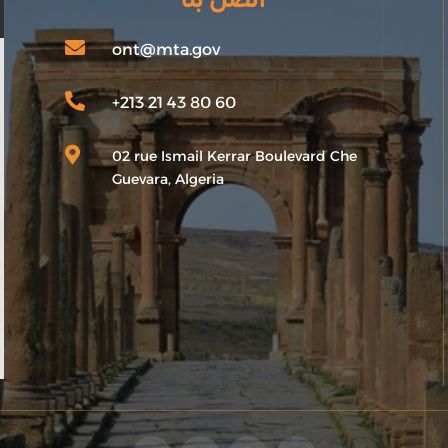

ont@mta.gov

+213 21 43 80 60

02 rue Ismail Kerrar Boulevard Che
Guevara, Algeria