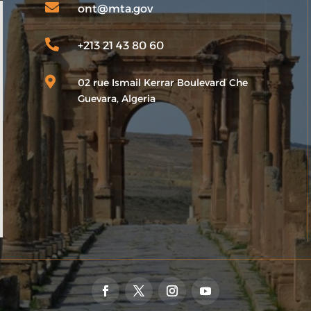

ont@mta.gov

+213 21 43 80 60

02 rue Ismail Kerrar Boulevard Che
Guevara, Algeria