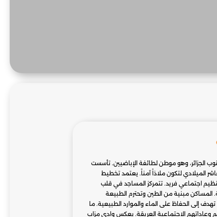
وب الجزائر، وهو موطن لطائفة الإباضيين. تأسست
ر الميلادي لتكون ملاذاً آمناً. يعتمد تخطيط
ظيم اجتماعي فريد. تتمركز المساجد في قلب
. المساكن مبنية من الطين وتحترم الطبيعة
 تهدف إلى الحفاظ على الماء والموارد الطبيعية. ما
م وعاداتهم الاجتماعية العريقة. يعكس وادي مزاب